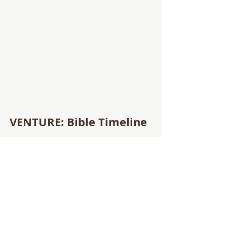
VENTURE: Bible Timeline
Durante las últimas 8 sesiones de
nuestro tiempo juntos este año,
nuestros alumnos de 6º grado estarán
aprendiendo sobre la Biblia con el
programa VENTURE de Ascension Press.
Está dirigido a estudiantes de
secundaria, por lo que lo estamos
modificando un poco (omitiendo
algunas preguntas difíciles), pero hace