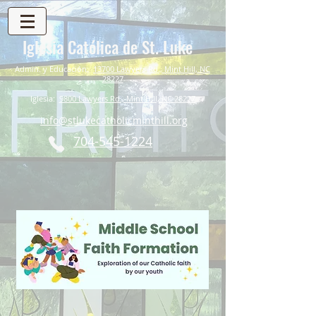
Iglesia Católica de St. Luke
Admin. y Educación:
13700 Lawyers Rd., Mint Hill, NC
28227
Iglesia:
9800 Lawyers Rd., Mint Hill, NC 28227
info@stlukecatholicminthill.org
704-545-1224