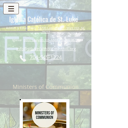
Iglesia Católica de St. Luke
Admin. y Educación:
13700 Lawyers Rd., Mint Hill, NC
28227
Iglesia:
9800 Lawyers Rd., Mint Hill, NC 28227
info@stlukecatholicminthill.org
704-545-1224
Ministers of Communion