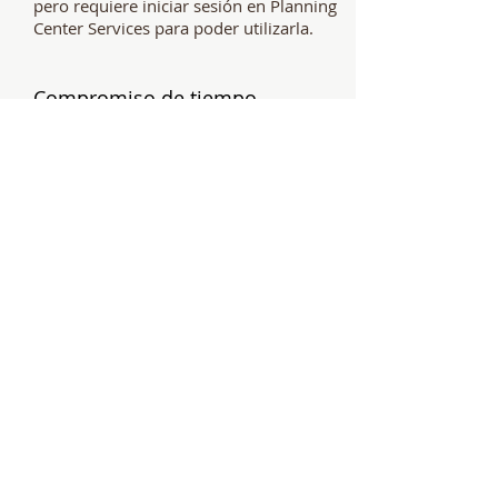
pero requiere iniciar sesión en Planning
Center Services para poder utilizarla.
Compromiso de tiempo
¡Programación en línea para adaptarse a
su disponibilidad!
Oportunidades para voluntarios
Se invita a cualquier miembro adulto de
la fe católica en buena reputación con la
iglesia (incluidos los adolescentes recién
confirmados) a convertirse en Ministro
de Comunión. Las fechas / horarios de
capacitación para nuevos ministros se
publicarán en el boletín de la iglesia.
Para obtener más información sobre los
roles de los Ministros de Comunión,
haga clic en el enlace pdf.